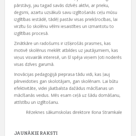
pārstāvji, jau tagad savās dzīvēs aktīvi, ar prieku,
degsmi, azartu uzsākuši savu izglītošanās ceļu mūsu
izglītības iestādē, tādēļ pastāv visas priekšrocības, lai
virzītu šo skolēnu vēlmi iesaistīties un izmantotu to
izglītības procesā.
Zinātkāre un radošums ir izšķirošās prasmes, kas
motivē skolēnus meklēt atbildes uz jautājumiem, kas
viņus visvairāk interesē, un šī spēja viņiem ļoti noderēs
visas dzīves garumā.
Inovācijas pedagoģijā pieprasa tādu vidi, kas ļauj
pilnveidoties gan skolotājam, gan skolēnam. Lai būtu
efektivitāte, videi jāatbalsta dažādus mācīšanas un
mācīšanās veidus. Mēs esam ceļā uz šādu domāšanu,
attīstību un izglītošanu.
Rēzeknes sākumskolas direktore Ilona Stramkale
JAUNĀKIE RAKSTI