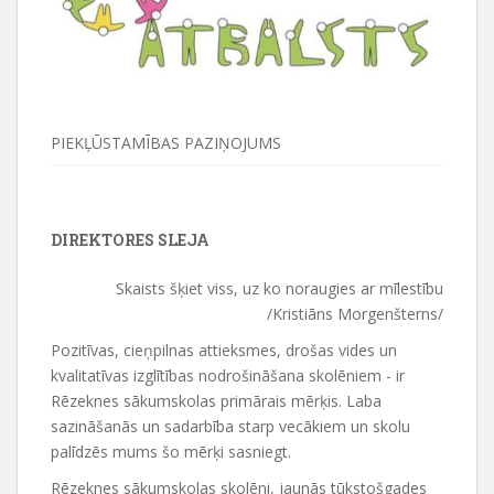
PIEKĻŪSTAMĪBAS PAZIŅOJUMS
DIREKTORES SLEJA
Skaists šķiet viss, uz ko noraugies ar mīlestību
/Kristiāns Morgenšterns/
Pozitīvas, cieņpilnas attieksmes, drošas vides un
kvalitatīvas izglītības nodrošināšana skolēniem - ir
Rēzeknes sākumskolas primārais mērķis. Laba
sazināšanās un sadarbība starp vecākiem un skolu
palīdzēs mums šo mērķi sasniegt.
Rēzeknes sākumskolas skolēni, jaunās tūkstošgades