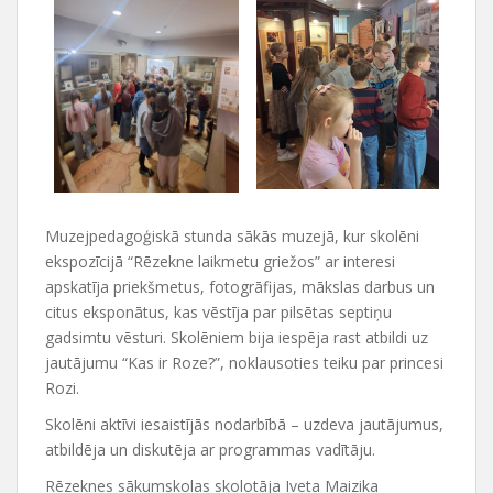
Muzejpedagoģiskā stunda sākās muzejā, kur skolēni
ekspozīcijā “Rēzekne laikmetu griežos” ar interesi
apskatīja priekšmetus, fotogrāfijas, mākslas darbus un
citus eksponātus, kas vēstīja par pilsētas septiņu
gadsimtu vēsturi. Skolēniem bija iespēja rast atbildi uz
jautājumu “Kas ir Roze?”, noklausoties teiku par princesi
Rozi.
Skolēni aktīvi iesaistījās nodarbībā – uzdeva jautājumus,
atbildēja un diskutēja ar programmas vadītāju.
Rēzeknes sākumskolas skolotāja Iveta Maizika