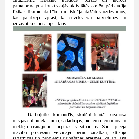
pamatprincipus. Praktiskajās aktivitātēs skolēni pārbaudīja
fizikas likumu darbību un risināja dažādus uzdevumus,
kas palīdzēja izprast, kā cilvēks var pārvietoties un
izdzīvot kosmosa apstākļos.
Darbojoties komandās, skolēni iejutās kosmosa
misijas dalībnieku lomā, sadarbojās, pieņēma lēmumus un
meklēja risinājumus neparastās situācijās. Šāda pieeja
mācību procesam veicināja bērnu zinātkāri, attīstīja
sadarbības un problēmu risināšanas prasmes, kā arī ļāva