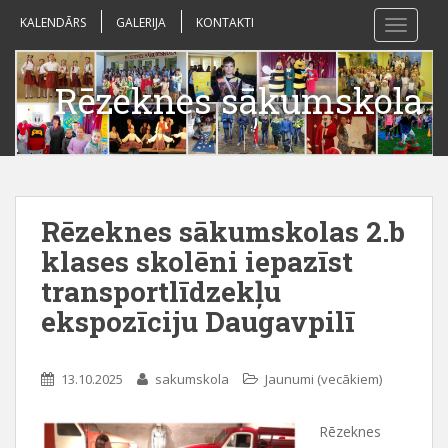
S
KALENDĀRS
GALERIJA
KONTAKTI
TOGGLE
k
i
p
Rēzeknes sākumskola
t
o
m
a
i
n
Rēzeknes sākumskolas 2.b
c
klases skolēni iepazīst
o
transportlīdzekļu
n
t
ekspozīciju Daugavpilī
e
n
t
13.10.2025
sakumskola
Jaunumi (vecākiem)
Rēzeknes