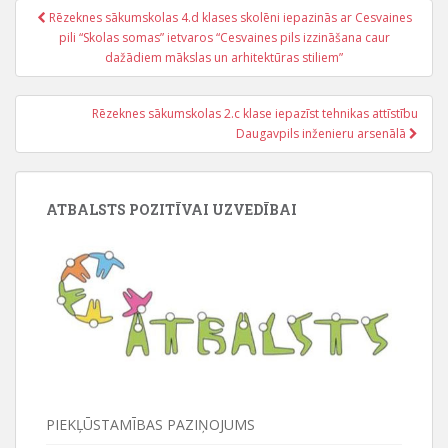
Rēzeknes sākumskolas 4.d klases skolēni iepazinās ar Cesvaines
Post navigation
pili “Skolas somas” ietvaros “Cesvaines pils izzināšana caur
dažādiem mākslas un arhitektūras stiliem”
Rēzeknes sākumskolas 2.c klase iepazīst tehnikas attīstību
Daugavpils inženieru arsenālā
ATBALSTS POZITĪVAI UZVEDĪBAI
PIEKĻŪSTAMĪBAS PAZIŅOJUMS