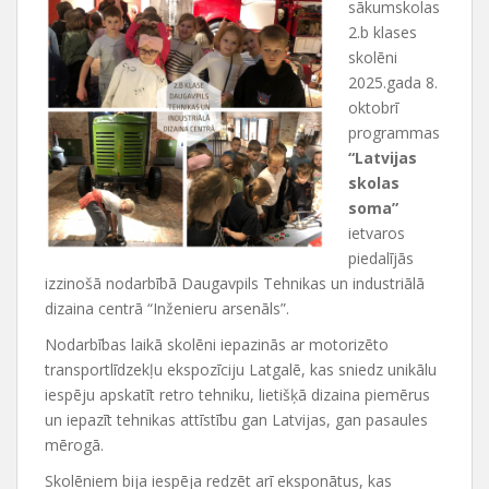
sākumskolas
2.b klases
skolēni
2025.gada 8.
oktobrī
programmas
“Latvijas
skolas
soma”
ietvaros
piedalījās
izzinošā nodarbībā Daugavpils Tehnikas un industriālā
dizaina centrā “Inženieru arsenāls”.
Nodarbības laikā skolēni iepazinās ar motorizēto
transportlīdzekļu ekspozīciju Latgalē, kas sniedz unikālu
iespēju apskatīt retro tehniku, lietišķā dizaina piemērus
un iepazīt tehnikas attīstību gan Latvijas, gan pasaules
mērogā.
Skolēniem bija iespēja redzēt arī eksponātus, kas