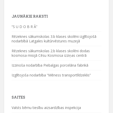
JAUNĀKIE RAKSTI
“S U D O B R Ā”
Rēzeknes sākumskolas 3.b klases skolēni izglītojošā
nodarbībā Latgales kultūrvēstures muzejā
Rēzeknes sākumskolas 2.b klases skolēni dodas
kosmosa misijā Cēsu Kosmosa izziņas centrā
Izzinoša nodarbība Piebalgas porcelāna fabrikā
Izglītojoša nodarbība “Mēness transportlīdzeklis”
SAITES
Valsts bērnu tiesību aizsardzības inspekcija