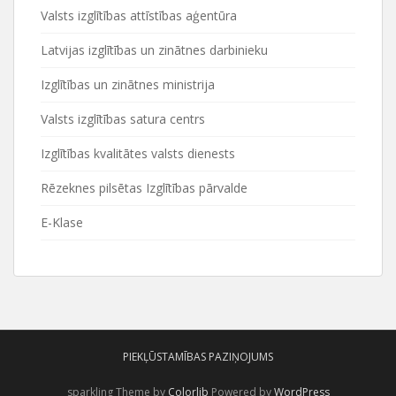
Valsts izglītības attīstības aģentūra
Latvijas izglītības un zinātnes darbinieku
Izglītības un zinātnes ministrija
Valsts izglītības satura centrs
Izglītības kvalitātes valsts dienests
Rēzeknes pilsētas Izglītības pārvalde
E-Klase
PIEKĻŪSTAMĪBAS PAZIŅOJUMS
sparkling Theme by
Colorlib
Powered by
WordPress