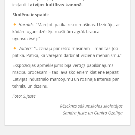
iekļauti
Latvijas kultūras kanonā
.
Skolēnu iespaidi:
Haralds:
“Man ļoti patika retro mašīnas. Uzzināju, ar
kādām ugunsdzēsēju mašīnām agrāk brauca
ugunsdzēsēji.”
Valters:
“Uzzināju par retro mašīnām – man tās ļoti
patika. Patika, ka varējām darbināt vilciena mehānismu.”
Ekspozīcijas apmeklējums bija vērtīgs papildinājums
mācību procesam – tas ļāva skolēniem klātienē iepazīt
Latvijas industriālo mantojumu un rosināja interesi par
tehniku un dizainu.
Foto: S.Juste
Rēzeknes sākumskolas skolotājas
Sandra Juste un Gunita Ozoliņa