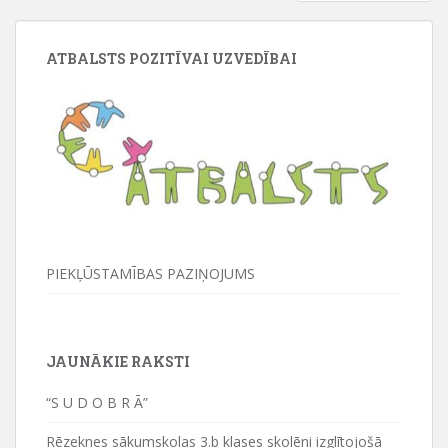
ATBALSTS POZITĪVAI UZVEDĪBAI
PIEKĻŪSTAMĪBAS PAZIŅOJUMS
JAUNĀKIE RAKSTI
“S U D O B R Ā”
Rēzeknes sākumskolas 3.b klases skolēni izglītojošā