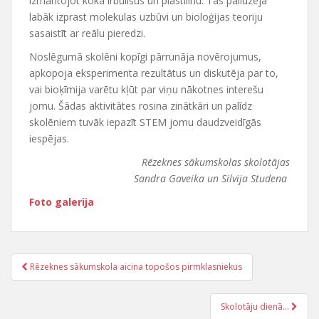
izmantojot koka irbulīšus un plastilīnu. Tas palīdzēja
labāk izprast molekulas uzbūvi un bioloģijas teoriju
sasaistīt ar reālu pieredzi.
Noslēgumā skolēni kopīgi pārrunāja novērojumus,
apkopoja eksperimenta rezultātus un diskutēja par to,
vai bioķīmija varētu kļūt par viņu nākotnes interešu
jomu. Šādas aktivitātes rosina zinātkāri un palīdz
skolēniem tuvāk iepazīt STEM jomu daudzveidīgās
iespējas.
Rēzeknes sākumskolas skolotājas
Sandra Gaveika un Silvija Studena
Foto galerija
Rēzeknes sākumskola aicina topošos pirmklasniekus
Post navigation
Skolotāju dienā…