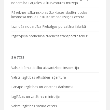
nodarbībā Latgales kultūrvēstures muzejā
Rēzeknes sākumskolas 2.b klases skolēni dodas
kosmosa misijā Cēsu Kosmosa izziņas centrā
Izzinoša nodarbība Piebalgas porcelāna fabrikā
Izglītojoša nodarbība “Mēness transportlīdzeklis”
SAITES
Valsts bērnu tiesību aizsardzības inspekcija
Valsts izglītības attīstības aģentūra
Latvijas izglītības un zinātnes darbinieku
Izglītības un zinātnes ministrija
Valsts izglītības satura centrs