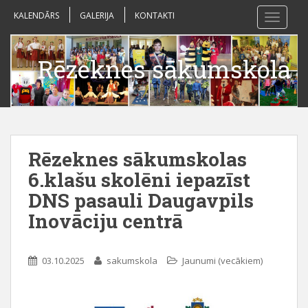
S
KALENDĀRS
GALERIJA
KONTAKTI
TOGGLE
k
i
p
Rēzeknes sākumskola
t
o
m
a
i
n
Rēzeknes sākumskolas
c
6.klašu skolēni iepazīst
o
DNS pasauli Daugavpils
n
t
Inovāciju centrā
e
n
t
03.10.2025
sakumskola
Jaunumi (vecākiem)