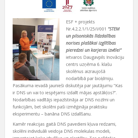
ESF + projekts
Nr.4.2.2.1/1/25/I/001
“STEM
un pilsoniskās līdzdalības
norises plašākai izglītības
pieredzei un karjeras izvēlei”
ietvaros Daugavpils Inovāciju
centrs uzņēma 6. klašu
skolēnus aizraujošā
nodarbībā par bioķīmiju.
Pasākuma ievadā jaunieši diskutēja par jautājumu “Kas
ir DNS un vai to iespējams izdalīt mājas apstākļos?”.
Nodarbības vadītājs iepazīstināja ar DNS nozīmi un
funkcijām, bet skolēni paši izmēģināja praktisku
eksperimentu – banāna DNS izdalīšanu.
Kamēr reakcijas gaitā DNS pavedieni kļuva redzami,
skolēni individuāli veidoja DNS molekulas modeli,